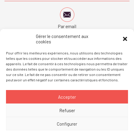
Par email
donateur@bordeaux.catholique.fr
Gérer le consentement aux
cookies
Pour offrir les meilleures expériences, nous utilisons des technologies
telles que les cookies pour stocker et/ou accéder aux informations des
appareils. Le fait de consentir à ces technologies nous permettra de traiter
des données telles que le comportement de navigation ou les ID uniques
Consultez les
questions fréquemment posées
sur ce site. Le fait de ne pas consentir ou de retirer son consentement
peut avoir un effet négatif sur certaines caractéristiques et fonctions.
Accepter
Diocèse de Bordeaux
Mentions légales
Refuser
Politique de cookies
Politique de confidentialité
Configurer
Contact